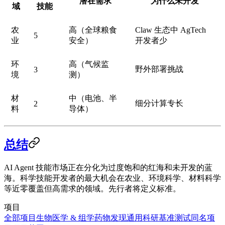
潜在需求
为什么未开发
域
技能
农
高（全球粮食
Claw 生态中 AgTech
5
业
安全）
开发者少
环
高（气候监
野外部署挑战
3
境
测）
材
中（电池、半
细分计算专长
2
料
导体）
总结
AI Agent 技能市场正在分化为过度饱和的红海和未开发的蓝
海。科学技能开发者的最大机会在农业、环境科学、材料科学
等近零覆盖但高需求的领域。先行者将定义标准。
项目
全部项目
生物医学 & 组学
药物发现
通用科研
基准测试
同名项