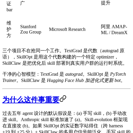
提升
广
证
bar
维
Stanford
阿里 AMAP-
护
Microsoft Research
Zou Group
ML / DreamX
方
三个项目不在抢同一个工作。
TextGrad 是代数（autograd 原
语），SkillOpt 是用这个代数构建的一个特定 optimizer，
SkillClaw 是把优化后 skill 部署到真实用户群的运行时系统。
干净的心智模型：TextGrad 是
autograd
。SkillOpt 是
PyTorch
Trainer
。SkillClaw 是
Hugging Face Hub 加进化式更新 bot
。
为什么这件事重要
过去五年 agent 设计的默认假设是：
(a)
手写 skill，
(b)
手动改
进 skill。Anthropic skill 标准加速了 (a)。Skill-evolution 框架现
在直接攻 (b)。如果 SkillOpt 的实证数字站得住（跨 harness
+19 到 +25 分）+ SkillClaw 的多用户信号能泛化，
手写 skill 的