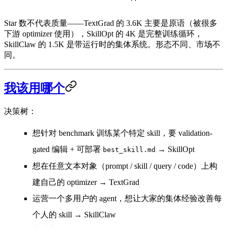
Star 数不代表质量——TextGrad 的 3.6K 主要是
原语
（被很多
下游 optimizer 使用），SkillOpt 的 4K 是完整
训练循环
，
SkillClaw 的 1.5K 是带运行时的
集体系统
。形态不同、市场不
同。
我该用哪个
决策树：
想针对 benchmark 训练某个特定 skill，要 validation-
gated 编辑 + 可部署
→ SkillOpt
best_skill.md
想在任意文本对象（prompt / skill / query / code）上构
建自己的 optimizer
→ TextGrad
运营一个多用户的 agent，想让大家的集体经验改善每
个人的 skill
→ SkillClaw