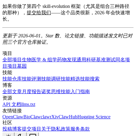
如果你做了第四个 skill-evolution 框架（尤其是组合三种路径
的那种），
提交给我们
——这个品类很新，2026 年会快速增
长。
更新于 2026-06-01。Star 数、论文链接、功能描述发文时已对
照三个官方仓库验证。
项目
全部项目
生物医学 & 组学
药物发现
通用科研
基准测试
同名项
目
项目墓园
技能
技能仓库
技能评测
技能调研
技能精选
技能搜索
博客
全部文章
月度报告
诺奖思维技能
入门指南
资源
API 文档
llms.txt
友情链接
OpenClaw
BioClaw
clawrXiv
ClawHub
Hugging Science
社区
投稿博客
提交项目
关于
隐私政策
服务条款