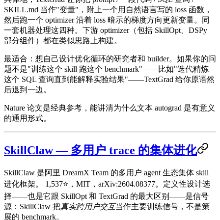
SKILL.md 当作"变量"，附上一个用自然语言写的 loss 函数，
然后跑一个 optimizer 沿着 loss 暗示的梯度方向更新变量。同
一套机器处理这四种。下游 optimizer（包括 SkillOpt、DSPy
部分组件）都在类似思路上构建。
最适合：想自己设计优化循环的研究者和 builder。如果你的问
题不是"训练这个 skill 跑这个 benchmark"——比如"迭代精炼
这个 SQL 查询直到能解释实验结果"——TextGrad 给你原语然
后退到一边。
Nature 论文是经典参考，能讲清为什么文本 autograd 是有意义
的通用形式。
SkillClaw — 多用户 trace 的集体进化
SkillClaw 是阿里 DreamX Team 的多用户 agent 生态集体 skill
进化框架。
1,537⭐，MIT，arXiv:2604.08377。定义性设计选
择——也是它跟 SkillOpt 和 TextGrad 的最大区别——是
信号
源
：SkillClaw 把
真实跨用户交互
当作主要训练信号，不是策
展的 benchmark。