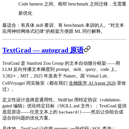
Code harness 之间、相邻 benchmark 之间迁移，无需重
新优化
最适合：有具体 skill 要训、有 benchmark 来训的人。"对文本
应用神经网络式纪律"的框架方便跟 ML 同行解释。
TextGrad — autograd 原语
TextGrad 是 Stanford Zou Group 的文本自动微分框架——用
LLM 反向传播文本梯度到 prompt、skill、query、code 上。
3,582⭐，MIT，
2025 年发表于 Nature
。跟 Virtual Lab、
CellVoyager 同实验室（都在我们
生物医学 AI Agent 2026
里收
过）。
定义性设计选择是
通用性
。SkillOpt 用特定协议（validation-
gated 编辑）优化特定目标（SKILL.md 文件）；TextGrad 提供
底层原语——任意文本上的
——然后让你组合成
backward()
适合你问题的优化方案。
具体地，TextGrad 让你把 prompt / 一段代码 / SQL 查询 /