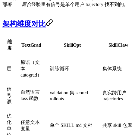
部署——
聚合
经验里有信号是单个用户 trajectory 找不到的。
架构维度对比
维
TextGrad
SkillOpt
SkillClaw
度
原语（文
层
本
训练循环
集体系统
autograd）
信
自然语言
validation 集 scored
真实跨用户
号
loss 函数
rollouts
trajectories
源
优
化
任意文本
单个 SKILL.md 文档
共享 skill 仓库
单
变量
位