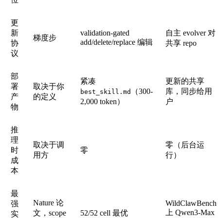
更
新
validation-gated
自主 evolver 对
梯度步
add/delete/replace 编辑
协
共享 repo
议
部
紧凑
更新的共享
署
取决于你
（300-
库，同步给用
best_skill.md
产
的定义
2,000 token）
户
物
推
理
取决于调
零（后台运
时
零
用方
行）
成
本
最
Nature 论
WildClawBench
强
上 Qwen3-Max
文，scope
52/52 cell 最优
实