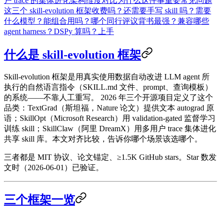
户 trace 的集体进化
架构维度对比
为什么这件事重要
常见问题
这三个 skill-evolution 框架收费吗？
还需要手写 skill 吗？
需要
什么模型？
能组合用吗？
哪个同行评议背书最强？
兼容哪些
agent harness？
DSPy 算吗？
上手
什么是 skill-evolution 框架
Skill-evolution 框架是用真实使用数据自动改进 LLM agent 所
执行的自然语言指令（SKILL.md 文件、prompt、查询模板）
的系统——不靠人工重写。
2026 年三个开源项目定义了这个
品类：
TextGrad
（斯坦福，Nature 论文）提供文本 autograd 原
语；
SkillOpt
（Microsoft Research）用 validation-gated 监督学习
训练 skill；
SkillClaw
（阿里 DreamX）用多用户 trace 集体进化
共享 skill 库。本文对齐比较，告诉你哪个场景该选哪个。
三者都是 MIT 协议、论文锚定、≥1.5K GitHub stars。Star 数发
文时（2026-06-01）已验证。
三个框架一览