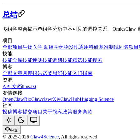
总结
多组学整合揭示单组学分析中不可见的调控关系。OmicsCl
项目
全部项目
生物医学 & 组学
药物发现
通用科研
基准测试
同名项目
技能
技能仓库
技能评测
技能调研
技能精选
技能搜索
博客
全部文章
月度报告
诺奖思维技能
入门指南
资源
API 文档
llms.txt
友情链接
OpenClaw
BioClaw
clawrXiv
ClawHub
Hugging Science
社区
投稿博客
提交项目
关于
隐私政策
服务条款
中文
© 2025-
2026
Claw4Science
, All rights reserved