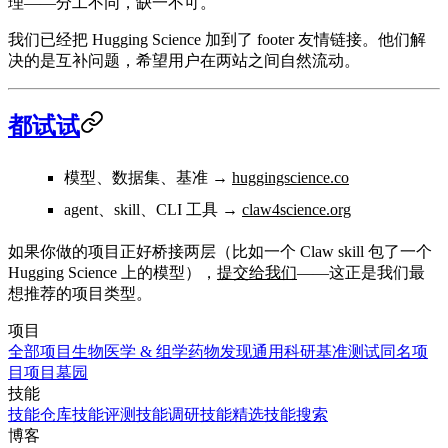
理——分工不同，缺一不可。
我们已经把 Hugging Science 加到了 footer 友情链接。他们解
决的是互补问题，希望用户在两站之间自然流动。
都试试
模型、数据集、基准
→
huggingscience.co
agent、skill、CLI 工具
→
claw4science.org
如果你做的项目正好桥接两层（比如一个 Claw skill 包了一个
Hugging Science 上的模型），
提交给我们
——这正是我们最
想推荐的项目类型。
项目
全部项目
生物医学 & 组学
药物发现
通用科研
基准测试
同名项
目
项目墓园
技能
技能仓库
技能评测
技能调研
技能精选
技能搜索
博客