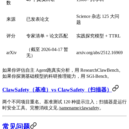
数
Science 杂志 125 大问
来源
已发表论文
题
评分
专家清单 + 论文匹配
实践探究模型 + TTRL
（截至 2026-04-17 暂
arXiv
arxiv.org/abs/2512.16969
无）
如果你评估
自主 Agent
跑真实分析，用 ResearchClawBench。
如果你探测
基础模型
的科研推理能力，用 SGI-Bench。
ClawSafety（基准）vs ClawSafety（扫描器）
两个不同项目重名。基准测试 120 种提示注入；扫描器是运行
时安全工具。完整消歧义见
/samename/clawsafety
。
常见问题