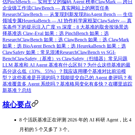
估
PinchBench — 实用主义的编码 Agent 榜单
ClawMark — 跨日
企业级工作流
ClawBench — 真实网站上的网页任务
ResearchClawBench — 从复现到新发现
BioAgent Bench — 生信
领域专属
HeurekaBench — AI 协作科学家框架
ClawSafety — 真
实条件下的提示注入
广度 vs 深度：8 大基准的取舍
按场景选
择基准
选 Claw-Eval 如果：
选 PinchBench 如果：
选
ResearchClawBench 如果：
选 ClawBench 如果：
选 ClawMark
如果：
选 BioAgent Bench 如果：
选 HeurekaBench 如果：
选
ClawSafety 如果：
常见混淆
ResearchClawBench vs SGI-
Bench
ClawSafety（基准）vs ClawSafety（扫描器）
常见问题
LLM 基准和 AI Agent 基准有什么区别？
为什么这些基准的最
高分这么低（33%、55%）？
我应该用哪个基准对比前沿模
型？
这些基准是开源的吗？
我能提交自己的 Agent 参评吗？
有
基准覆盖多 Agent 系统吗？
基准格局变化有多快？
在哪里追踪
新基准？
总结
核心要点
8 个活跃基准
正在评测 2026 年的 AI 科研 Agent，比 4
月初的 5 个又多了 3 个。