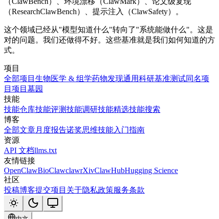
（ClawBench）、环境漂移（ClawMark）、论文级复现
（ResearchClawBench）、提示注入（ClawSafety）。
这个领域已经从"模型知道什么"转向了"系统能做什么"。这是
对的问题。我们还做得不好。这些基准就是我们如何知道的方
式。
项目
全部项目
生物医学 & 组学
药物发现
通用科研
基准测试
同名项
目
项目墓园
技能
技能仓库
技能评测
技能调研
技能精选
技能搜索
博客
全部文章
月度报告
诺奖思维技能
入门指南
资源
API 文档
llms.txt
友情链接
OpenClaw
BioClaw
clawrXiv
ClawHub
Hugging Science
社区
投稿博客
提交项目
关于
隐私政策
服务条款
中文