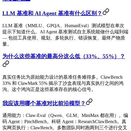
LLM 基准和 AI Agent 基准有什么区别？
LLM 基准（MMLU、GPQA、HumanEval）测试模型在单次
提示下
知道什么
。AI Agent 基准测试自主系统能
做什么
端到端
— 包括工具使用、规划、多轮执行、错误恢复、最终产物质
量。
为什么这些基准的最高分这么低（33%、55%）？
真实任务比为原始能力设计的基准任务难得多。ClawBench
33% 和 ClawMark 55% 揭示了沙盒表现与真实执行之间的鸿
沟。这个鸿沟正是这些基准存在的核心信号。
我应该用哪个基准对比前沿模型？
通用能力：
Claw-Eval
（Qwen、GLM、MiniMax 都在用）。编
码 Agent：
PinchBench
。科研 Agent：
ResearchClawBench
。真
实网页执行：
ClawBench
。多数团队同时跑两到三个进行交叉