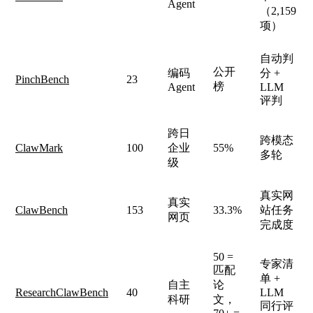
Agent
（2,159
项）
自动判
公开
编码
分 +
PinchBench
23
榜
Agent
LLM
评判
跨日
跨模态
ClawMark
100
企业
55%
多轮
级
真实网
真实
ClawBench
153
33.3%
站任务
网页
完成度
50 =
专家清
匹配
单 +
自主
论
ResearchClawBench
40
LLM
科研
文，
同行评