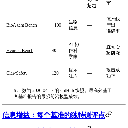
70+ =
审
超越
流水线
生物
BioAgent Bench
~100
—
产出 +
信息
准确率
AI 协
真实实
HeurekaBench
40
作科
—
验研究
学家
提示
攻击成
ClawSafety
120
—
注入
功率
Star 数为 2026-04-17 的 GitHub 快照。最高分基于
各基准报告的最强前沿模型成绩。
信息增益：每个基准的独特测评点