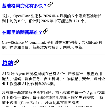
基准格局变化有多快？
很快。OpenClaw 生态从 2026 年 4 月初的
5 个
活跃基准增长
到中旬的
8 个
。预计到 2026 年中可能达到 12+ 个。
在哪里追踪新基准？
Claw4Science 的 benchmark 分组
维护实时列表，含 GitHub 数
据、描述和直链。新基准发布后几天内就会更新。
总结
AI 科研 Agent 评测格局现在已有
8 个生产级基准
，覆盖通用
能力、编码、网页任务、自主科研、生物信息、安全、跨日企
业工作流和 AI 协作科学家框架。
没有单一基准能解决所有问题。前沿模型在每一个 Agent 类套
件上都低于 60%，每个基准独特地暴露不同的失败模式 — 轨
迹不透明（Claw-Eval）、沙盒到真实世界鸿沟